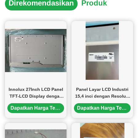
Direkomendasikan
Produk
Innolux 27Inch LCD Panel
Panel Layar LCD Industri
TFT-LCD Display dengan
15,4 inci dengan Resolusi
Resolusi 2560×1440Pixels
XGA 1280x800 piksel
Dapatkan Harga Terbaik
Dapatkan Harga Terbaik
350CD/M2 Kecerahan dan
Kecerahan 450cd/m2 dan
Konektor 92pin
Antarmuka IPS 30PIN