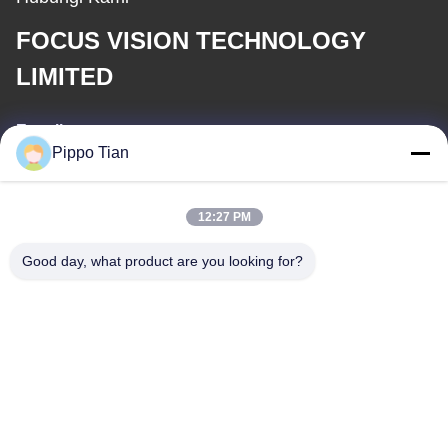
FOCUS VISION TECHNOLOGY
LIMITED
E-mail
Pippo Tian
pippo@ridafone.com
12:27 PM
Alamat Kami
Good day, what product are you looking for?
Alamat
Alamat: Blok 205, Zona Barat Fenghuang, Kota Fuyong, Kota
Shenzhen, Cina
Telp
86--13590447319