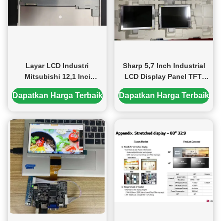
Layar LCD Industri
Sharp 5,7 Inch Industrial
Mitsubishi 12,1 Inci
LCD Display Panel TFT-
AA121XN11 dengan Piksel
LCD dengan Kecerahan
Dapatkan Harga Terbaik
Dapatkan Harga Terbaik
1024x768 dan Kecerahan
500cd/M2 dan 33PIN
1300 cd/m²
Interface