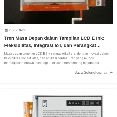
2025-10-24
Tren Masa Depan dalam Tampilan LCD E Ink:
Fleksibilitas, Integrasi IoT, dan Perangkat
Cerdas
Masa depan tampilan LCD E Ink sangat terkait erat dengan inovasi dalam
fleksibilitas, konektivitas, dan aplikasi cerdas. Tren yang muncul
menunjukkan bahwa teknologi E Ink akan berkembang melampaui
perangkat tradisional ke dalam sistem pintar terintegrasi. Tampilan E Ink
Baca Selengkapnya
yang fleksibel dan dapat ...