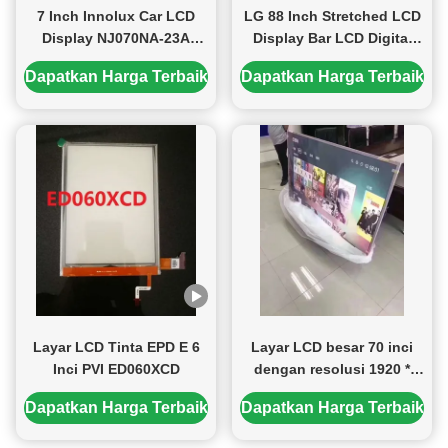
7 Inch Innolux Car LCD
LG 88 Inch Stretched LCD
Display NJ070NA-23A
Display Bar LCD Digital
dengan 500 cd/m2
Signage dengan Resolusi
Dapatkan Harga Terbaik
Dapatkan Harga Terbaik
Kecerahan 1024×600 Pixel
3840*1080 dan Kecerahan
dan 40 Pin Connector
700cd/m2
Layar LCD Tinta EPD E 6
Layar LCD besar 70 inci
Inci PVI ED060XCD
dengan resolusi 1920 *
1080 piksel dan kecerahan
Dapatkan Harga Terbaik
Dapatkan Harga Terbaik
350CD