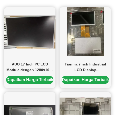
AUO 17 Inch PC LCD
Tianma 7Inch Industrial
Module dengan 1280x1024
LCD Display
Pixel dan 51 PIN
800X480Pixels 300cd/M2
Dapatkan Harga Terbaik
Dapatkan Harga Terbaik
Connector M170ETN01.1
Panel TFT-LCD dengan
50PIN IPS