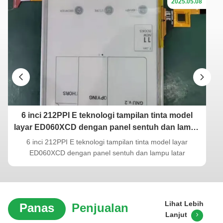
2025.05.08
6 inci 212PPI E teknologi tampilan tinta model
layar ED060XCD dengan panel sentuh dan lampu
latar
6 inci 212PPI E teknologi tampilan tinta model layar
ED060XCD dengan panel sentuh dan lampu latar
Lihat Lebih
Panas
Penjualan
Lanjut