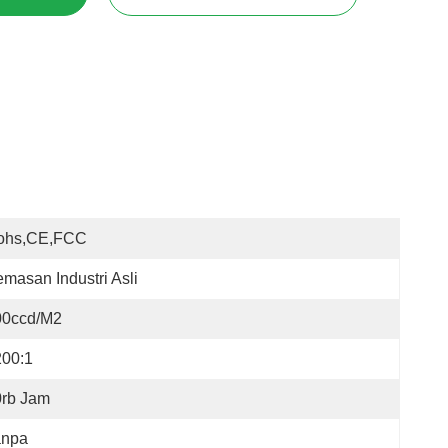
ohs,CE,FCC
masan Industri Asli
00ccd/m2
200:1
0rb Jam
anpa