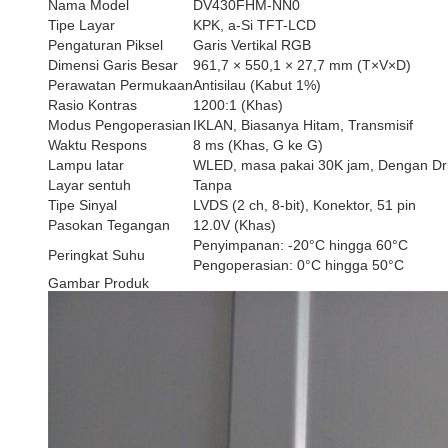
Nama Model
DV430FHM-NN0
Tipe Layar
KPK, a-Si TFT-LCD
Pengaturan Piksel
Garis Vertikal RGB
Dimensi Garis Besar
961,7 × 550,1 × 27,7 mm (T×V×D)
Perawatan Permukaan
Antisilau (Kabut 1%)
Rasio Kontras
1200:1 (Khas)
Modus Pengoperasian
IKLAN, Biasanya Hitam, Transmisif
Waktu Respons
8 ms (Khas, G ke G)
Lampu latar
WLED, masa pakai 30K jam, Dengan Dr
Layar sentuh
Tanpa
Tipe Sinyal
LVDS (2 ch, 8-bit), Konektor, 51 pin
Pasokan Tegangan
12.0V (Khas)
Penyimpanan: -20°C hingga 60°C
Peringkat Suhu
Pengoperasian: 0°C hingga 50°C
Gambar Produk