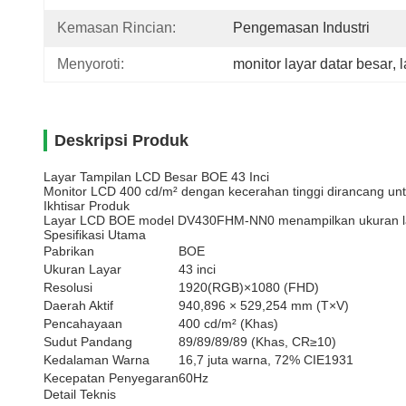
Kemasan Rincian:
Pengemasan Industri
Menyoroti:
monitor layar datar besar
, 
Deskripsi Produk
Layar Tampilan LCD Besar BOE 43 Inci
Monitor LCD 400 cd/m² dengan kecerahan tinggi dirancang untu
Ikhtisar Produk
Layar LCD BOE model DV430FHM-NN0 menampilkan ukuran layar 
Spesifikasi Utama
Pabrikan
BOE
Ukuran Layar
43 inci
Resolusi
1920(RGB)×1080 (FHD)
Daerah Aktif
940,896 × 529,254 mm (T×V)
Pencahayaan
400 cd/m² (Khas)
Sudut Pandang
89/89/89/89 (Khas, CR≥10)
Kedalaman Warna
16,7 juta warna, 72% CIE1931
Kecepatan Penyegaran
60Hz
Detail Teknis