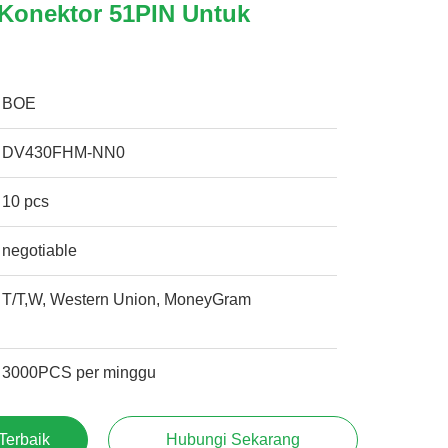
 Konektor 51PIN Untuk
BOE
DV430FHM-NN0
10 pcs
negotiable
T/T,W, Western Union, MoneyGram
3000PCS per minggu
Terbaik
Hubungi Sekarang