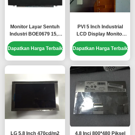
Monitor Layar Sentuh
PVI 5 Inch Industrial
Industri BOE0679 15,6
LCD Display Monitor
Inci 1920x1080 Piksel
dengan 480*480 Pixel
Dapatkan Harga Terbaik
Kecerahan 500cd/m2
Dapatkan Harga Terbaik
dan 450cd/m2
EV156FHM-N10
Kecerahan PD050OX1
LG 5.8 Inch 470cd/m2
4.8 Inci 800*480 Piksel