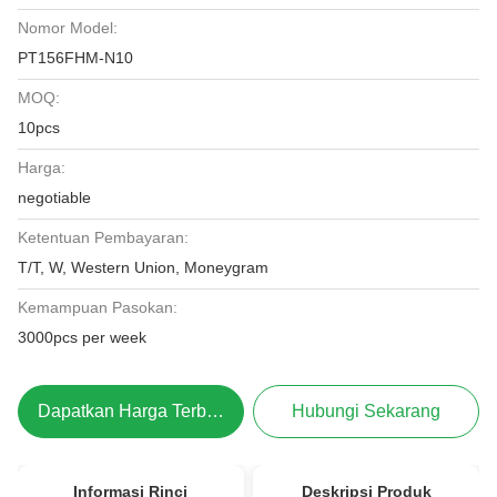
Nomor Model:
PT156FHM-N10
MOQ:
10pcs
Harga:
negotiable
Ketentuan Pembayaran:
T/T, W, Western Union, Moneygram
Kemampuan Pasokan:
3000pcs per week
Dapatkan Harga Terbaik
Hubungi Sekarang
Informasi Rinci
Deskripsi Produk