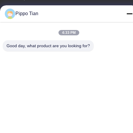
Telp
Pippo Tian
86--13590447319
4:33 PM
Good day, what product are you looking for?
Kebijakan Privasi
|
Sitemap
Cina Baik Kualitas Layar LCD Tinta E Pemasok. Hak cipta ©
-2026 FOCUS VISION TECHNOLOGY LIMITED Semua. Semua
hak dilindungi.