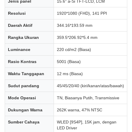
Jenis panel
15.6" a-Si TFT-LCD, LCM
Resolusi
1920*1080 (FHD), 141 PPI
Daerah Aktif
344.16*193.59 mm
Rangka Ukuran
359.5*206.92*5.4 mm
Luminance
220 cd/m2 (Biasa)
Rasio Kontras
5001 (Biasa)
Waktu Tanggapan
12 ms (Biasa)
Sudut pandang
45/45/20/40 (kiri/kanan/atas/bawah)
Mode Operasi
TN, Biasanya Putih, Transmissive
Dukungan Warna
262K warna, 47% NTSC
Sumber Cahaya
WLED [9S4P], 15K jam, dengan
LED Driver