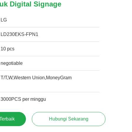
uk Digital Signage
LG
LD230EKS-FPN1
10 pcs
negotiable
T/T,W,Western Union,MoneyGram
3000PCS per minggu
Terbaik
Hubungi Sekarang