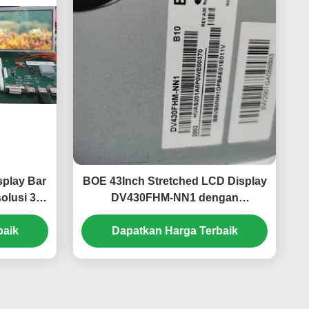
splay Bar
BOE 43Inch Stretched LCD Display
olusi 300
DV430FHM-NN1 dengan
7M Warna
Kecerahan 400cd/m2 Resolusi
baik
1920*1080 Piksel dan Konektor
Dapatkan Harga Terbaik
51pin