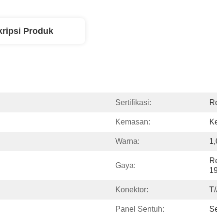
ripsi Produk
Sertifikasi:
R
Kemasan:
Ke
Warna:
1
Re
Gaya:
1
Konektor:
T
Panel Sentuh:
S