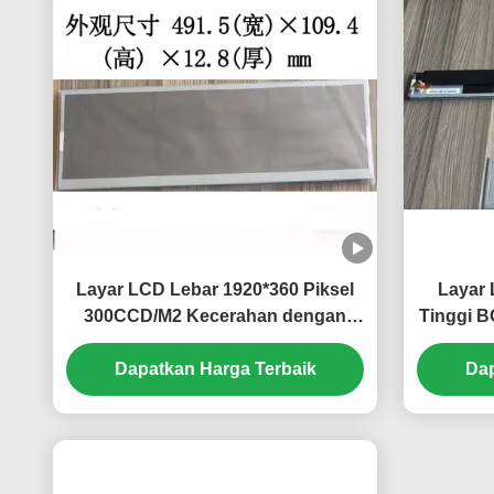
Layar LCD Lebar 1920*360 Piksel
Layar
300CCD/M2 Kecerahan dengan
Tinggi 
Konektor 30Pin untuk Lemari
cd/m² 
Dapatkan Harga Terbaik
Pintar
dan 
Dap