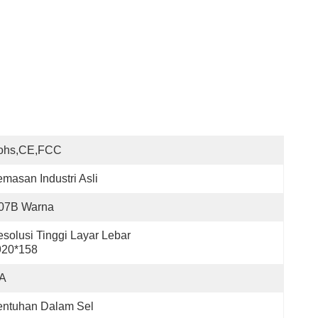
ohs,CE,FCC
masan Industri Asli
,07B Warna
solusi Tinggi Layar Lebar 
920*158
/A
entuhan Dalam Sel