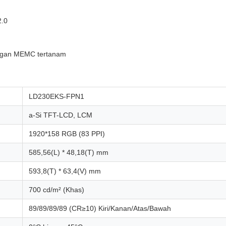
2.0
engan MEMC tertanam
LD230EKS-FPN1
a-Si TFT-LCD, LCM
1920*158 RGB (83 PPI)
585,56(L) * 48,18(T) mm
593,8(T) * 63,4(V) mm
700 cd/m² (Khas)
89/89/89/89 (CR≥10) Kiri/Kanan/Atas/Bawah