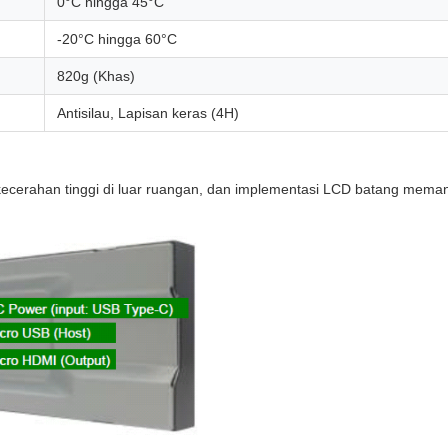
0°C hingga 45°C
-20°C hingga 60°C
820g (Khas)
Antisilau, Lapisan keras (4H)
si kecerahan tinggi di luar ruangan, dan implementasi LCD batang me