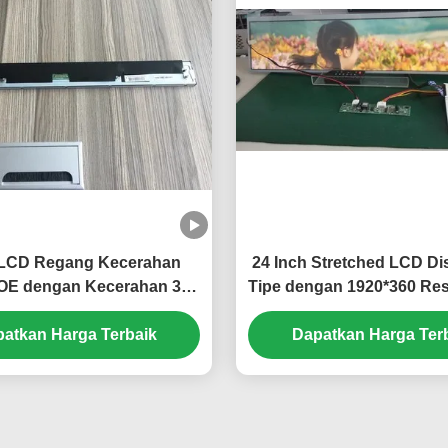
 LCD Regang Kecerahan
24 Inch Stretched LCD Di
BOE dengan Kecerahan 300
Tipe dengan 1920*360 Res
Resolusi 1920x132 Piksel
cd/m2 Kecerahan dan 16,
Konektor LVDS 40 Pin
atkan Harga Terbaik
Dapatkan Harga Ter