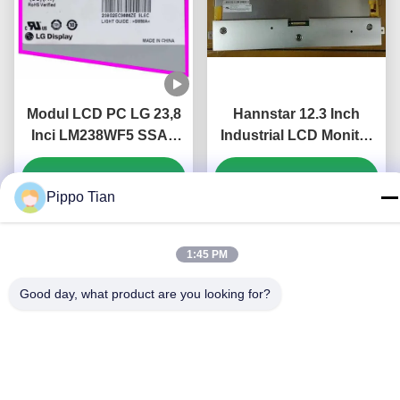
Modul LCD PC LG 23,8
Hannstar 12.3 Inch
Inci LM238WF5 SSA1
Industrial LCD Monitor
Panel Layar IPS FHD
dengan 1920*720 Pixel
Dapatkan Harga Terbaik
250 cd/m² untuk PC
Dapatkan Harga Terbaik
dan 16,7M Color PC
Pippo Tian
Desktop
LCD Display
1:45 PM
Good day, what product are you looking for?