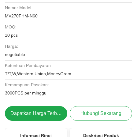
Nomor Model:
MV270FHM-N60
MOQ:
10 pcs
Harga:
negotiable
Ketentuan Pembayaran:
T/T,W,Western Union,MoneyGram
Kemampuan Pasokan:
3000PCS per minggu
Dapatkan Harga Terbaik
Hubungi Sekarang
Informasi Rinci
Deskripsi Produk