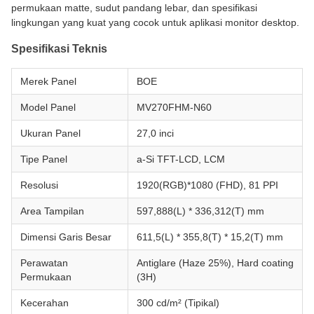
permukaan matte, sudut pandang lebar, dan spesifikasi
lingkungan yang kuat yang cocok untuk aplikasi monitor desktop.
Spesifikasi Teknis
Merek Panel
BOE
Model Panel
MV270FHM-N60
Ukuran Panel
27,0 inci
Tipe Panel
a-Si TFT-LCD, LCM
Resolusi
1920(RGB)*1080 (FHD), 81 PPI
Area Tampilan
597,888(L) * 336,312(T) mm
Dimensi Garis Besar
611,5(L) * 355,8(T) * 15,2(T) mm
Perawatan
Antiglare (Haze 25%), Hard coating
Permukaan
(3H)
Kecerahan
300 cd/m² (Tipikal)