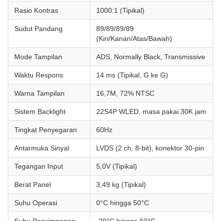
Rasio Kontras
1000:1 (Tipikal)
Sudut Pandang
89/89/89/89
(Kiri/Kanan/Atas/Bawah)
Mode Tampilan
ADS, Normally Black, Transmissive
Waktu Respons
14 ms (Tipikal, G ke G)
Warna Tampilan
16,7M, 72% NTSC
Sistem Backlight
22S4P WLED, masa pakai 30K jam
Tingkat Penyegaran
60Hz
Antarmuka Sinyal
LVDS (2 ch, 8-bit), konektor 30-pin
Tegangan Input
5,0V (Tipikal)
Berat Panel
3,49 kg (Tipikal)
Suhu Operasi
0°C hingga 50°C