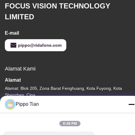
FOCUS VISION TECHNOLOGY
LIMITED
E-mail
pippo@ridafone.com
Alamat Kami
Alamat
Alamat: Blok 205, Zona Barat Fenghuang, Kota Fuyong, Kota
Shenzhen, Cina
Pippo Tian
Telp
86--13590447319
6:48 PM