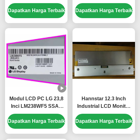
1280x1024 Pixel dan 51
1920x1080 Piksel dan
Dapatkan Harga Terbaik
PIN Connector
Dapatkan Harga Terbaik
Kecerahan 300 cd/m²
M170ETN01.1
Modul LCD PC LG 23,8
Hannstar 12.3 Inch
Inci LM238WF5 SSA1
Industrial LCD Monitor
Panel Layar IPS FHD
dengan 1920*720 Pixel
Dapatkan Harga Terbaik
250 cd/m² untuk PC
Dapatkan Harga Terbaik
dan 16,7M Color PC
Desktop
LCD Display