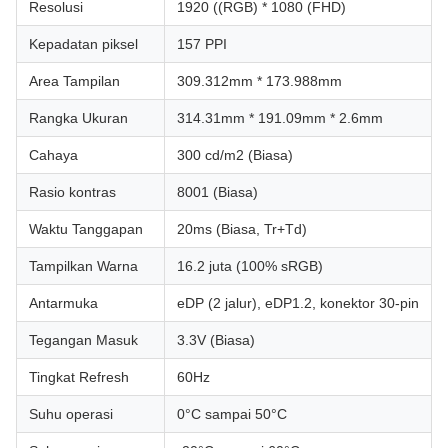
Resolusi
1920 ((RGB) * 1080 (FHD)
Kepadatan piksel
157 PPI
Area Tampilan
309.312mm * 173.988mm
Rangka Ukuran
314.31mm * 191.09mm * 2.6mm
Cahaya
300 cd/m2 (Biasa)
Rasio kontras
8001 (Biasa)
Waktu Tanggapan
20ms (Biasa, Tr+Td)
Tampilkan Warna
16.2 juta (100% sRGB)
Antarmuka
eDP (2 jalur), eDP1.2, konektor 30-pin
Tegangan Masuk
3.3V (Biasa)
Tingkat Refresh
60Hz
Suhu operasi
0°C sampai 50°C