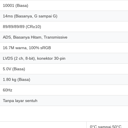
10001 (Biasa)
14ms (Biasanya, G sampai G)
89/89/89/89 (CR≥10)
ADS, Biasanya Hitam, Transmissive
16.7M warna, 100% sRGB
LVDS (2 ch, 8-bit), konektor 30-pin
5.0V (Biasa)
1.80 kg (Biasa)
60Hz
Tanpa layar sentuh
0°C sampai 50°C