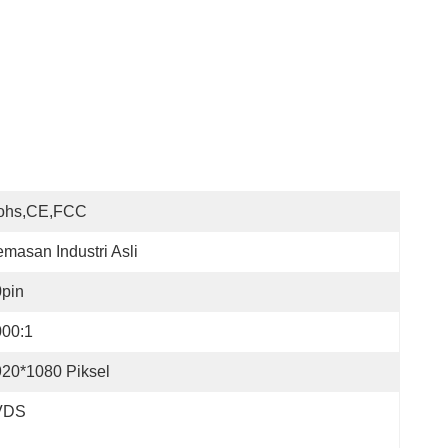
ohs,CE,FCC
masan Industri Asli
pin
000:1
20*1080 Piksel
VDS