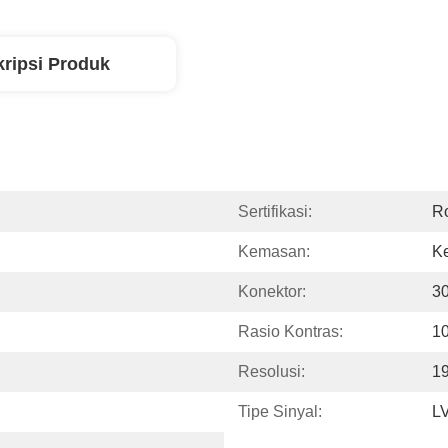
ripsi Produk
Sertifikasi:
R
Kemasan:
Ke
Konektor:
30
Rasio Kontras:
1
Resolusi:
19
Tipe Sinyal:
L