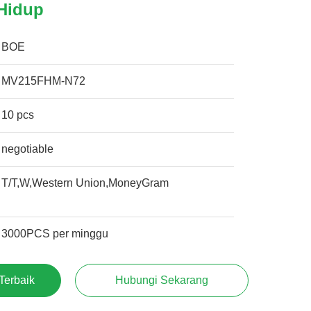
Hidup
BOE
MV215FHM-N72
10 pcs
negotiable
T/T,W,Western Union,MoneyGram
3000PCS per minggu
Terbaik
Hubungi Sekarang