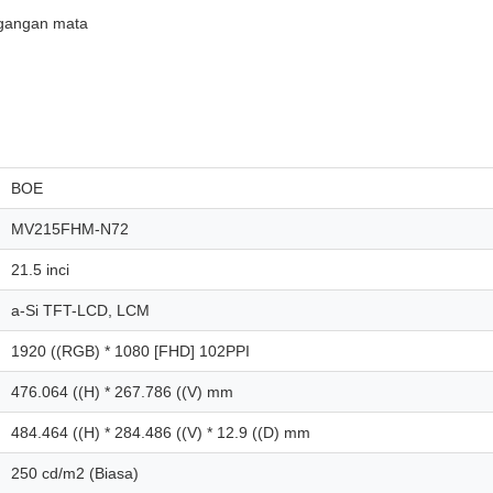
egangan mata
BOE
MV215FHM-N72
21.5 inci
a-Si TFT-LCD, LCM
1920 ((RGB) * 1080 [FHD] 102PPI
476.064 ((H) * 267.786 ((V) mm
484.464 ((H) * 284.486 ((V) * 12.9 ((D) mm
250 cd/m2 (Biasa)