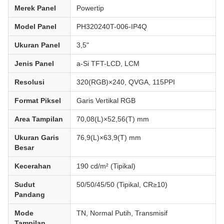
Merek Panel
Powertip
Model Panel
PH320240T-006-IP4Q
Ukuran Panel
3,5"
Jenis Panel
a-Si TFT-LCD, LCM
Resolusi
320(RGB)×240, QVGA, 115PPI
Format Piksel
Garis Vertikal RGB
Area Tampilan
70,08(L)×52,56(T) mm
Ukuran Garis
76,9(L)×63,9(T) mm
Besar
Kecerahan
190 cd/m² (Tipikal)
Sudut
50/50/45/50 (Tipikal, CR≥10)
Pandang
Mode
TN, Normal Putih, Transmisif
Tampilan