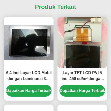
Produk Terkait
6,4 Inci Layar LCD Mobil
Layar TFT LCD PVI 5
dengan Luminansi 330
inci 450 cd/m² dengan
cd/m² dan Jumlah
Piksel 640×480 untuk
Dapatkan Harga Terbaik
Piksel 320(RGB) × 234
Dapatkan Harga Terbaik
Monitor Mobil
untuk Dasbor Otomotif