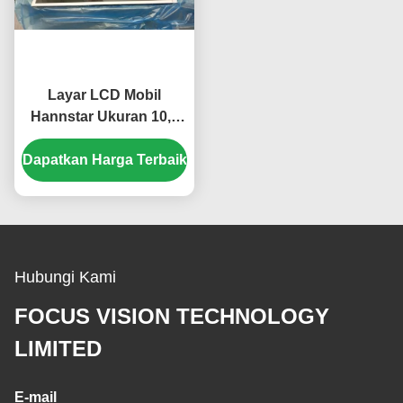
Layar LCD Mobil
Hannstar Ukuran 10,4
Inci dengan Piksel
Dapatkan Harga Terbaik
1024*768 dan Warna
16,2 Juta untuk GPS
Otomotif
Hubungi Kami
FOCUS VISION TECHNOLOGY
LIMITED
E-mail