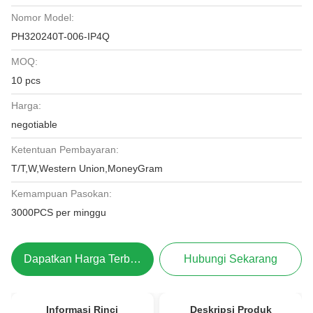
Nomor Model:
PH320240T-006-IP4Q
MOQ:
10 pcs
Harga:
negotiable
Ketentuan Pembayaran:
T/T,W,Western Union,MoneyGram
Kemampuan Pasokan:
3000PCS per minggu
Dapatkan Harga Terbaik
Hubungi Sekarang
Informasi Rinci
Deskripsi Produk