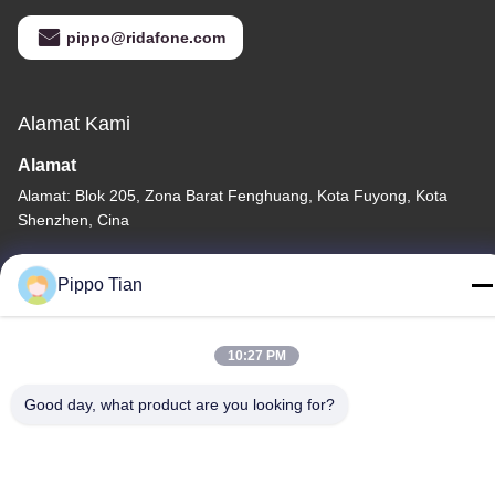
pippo@ridafone.com
Alamat Kami
Alamat
Alamat: Blok 205, Zona Barat Fenghuang, Kota Fuyong, Kota
Shenzhen, Cina
Telp
Pippo Tian
86--13590447319
10:27 PM
Good day, what product are you looking for?
Kebijakan Privasi
|
Sitemap
Cina Baik Kualitas Layar LCD Tinta E Pemasok. Hak cipta ©
-2026 FOCUS VISION TECHNOLOGY LIMITED Semua. Semua