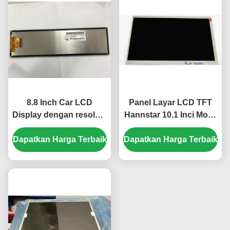
8.8 Inch Car LCD
Panel Layar LCD TFT
Display dengan resolusi
Hannstar 10.1 Inci Mobil
1920×480 dan 30K Jam
dengan Piksel 1280*720
Dapatkan Harga Terbaik
Hidup Kerja untuk
Dapatkan Harga Terbaik
Konektor 60Pin dan
penggunaan otomotif
Kecerahan 600 cd/m²