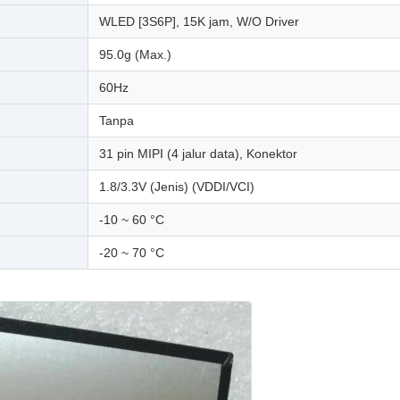
WLED [3S6P], 15K jam, W/O Driver
95.0g (Max.)
60Hz
Tanpa
31 pin MIPI (4 jalur data), Konektor
1.8/3.3V (Jenis) (VDDI/VCI)
-10 ~ 60 °C
-20 ~ 70 °C