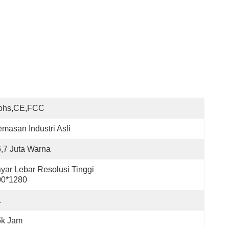
ohs,CE,FCC
masan Industri Asli
,7 Juta Warna
yar Lebar Resolusi Tinggi 
00*1280
1
5k Jam