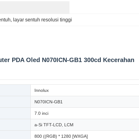
entuh
, 
layar sentuh resolusi tinggi
uter PDA Oled N070ICN-GB1 300cd Kecerahan
Innolux
N070ICN-GB1
7.0 inci
a-Si TFT-LCD, LCM
800 ((RGB) * 1280 [WXGA]