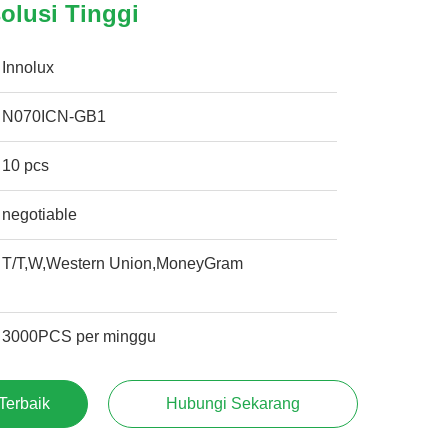
olusi Tinggi
Innolux
N070ICN-GB1
10 pcs
negotiable
T/T,W,Western Union,MoneyGram
3000PCS per minggu
Terbaik
Hubungi Sekarang