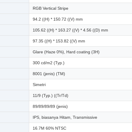
RGB Vertical Stripe
94.2 ((H) * 150.72 ((V) mm
105.62 ((H) * 163.27 ((V) * 4.56 ((D) mm
97.35 ((H) * 153.82 ((V) mm
Glare (Haze 0%), Hard coating (3H)
300 cd/m2 (Typ.)
8001 (jenis) (TM)
Simetri
11/9 (Typ.) ((Tr/Td)
89/89/89/89 (jenis)
IPS, biasanya Hitam, Transmissive
16.7M 60% NTSC