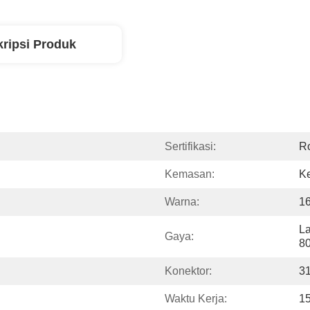
ripsi Produk
Sertifikasi:
R
Kemasan:
Ke
Warna:
16
La
Gaya:
8
Konektor:
3
Waktu Kerja:
1