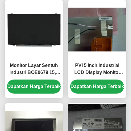
Monitor Layar Sentuh
PVI 5 Inch Industrial
Industri BOE0679 15,6
LCD Display Monitor
Inci 1920x1080 Piksel
dengan 480*480 Pixel
Dapatkan Harga Terbaik
Kecerahan 500cd/m2
Dapatkan Harga Terbaik
dan 450cd/m2
EV156FHM-N10
Kecerahan PD050OX1