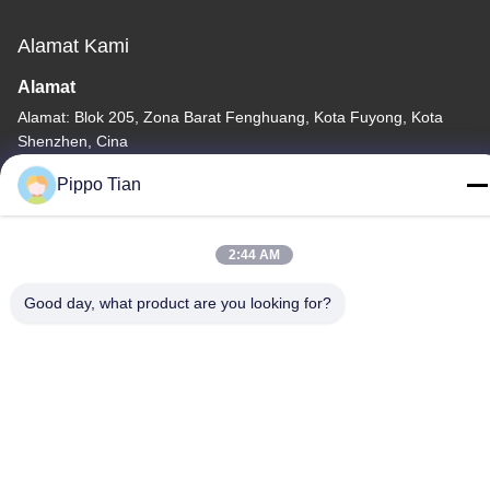
Alamat Kami
Alamat
Alamat: Blok 205, Zona Barat Fenghuang, Kota Fuyong, Kota
Shenzhen, Cina
Telp
Pippo Tian
86--13590447319
2:44 AM
Good day, what product are you looking for?
Kebijakan Privasi
|
Sitemap
Cina Baik Kualitas Layar LCD Tinta E Pemasok. Hak cipta ©
-2026 FOCUS VISION TECHNOLOGY LIMITED Semua. Semua
hak dilindungi.