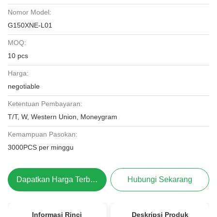
Nomor Model:
G150XNE-L01
MOQ:
10 pcs
Harga:
negotiable
Ketentuan Pembayaran:
T/T, W, Western Union, Moneygram
Kemampuan Pasokan:
3000PCS per minggu
Dapatkan Harga Terbaik
Hubungi Sekarang
Informasi Rinci
Deskripsi Produk