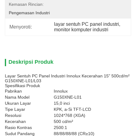
Kemasan Rincian:
Pengemasan Industri
layar sentuh PC panel industri
, 
Menyoroti:
monitor komputer industri
Deskripsi Produk
Layar Sentuh PC Panel Industri Innolux Kecerahan 15" 500cd/m²
G150XNE-L01/L03
Spesifikasi Produk
Pabrikan
Innolux
Nama Model
G150XNE-L01
Ukuran Layar
15,0 inci
Tipe Layar
KPK, a-Si TFT-LCD
Resolusi
1024*768 (XGA)
Kecerahan
500 cd/m²
Rasio Kontras
2500:1
Sudut Pandang
88/88/88/88 (CR≥10)