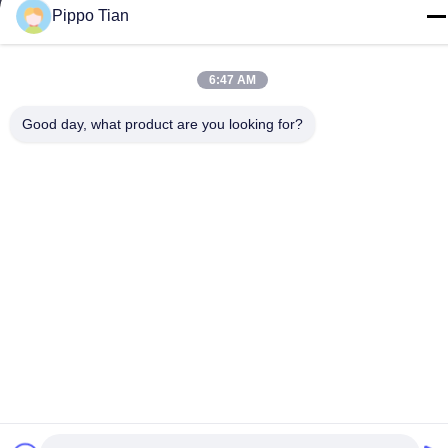
Telp
Pippo Tian
86--13590447319
6:47 AM
Good day, what product are you looking for?
Kebijakan Privasi
|
Sitemap
Cina Baik Kualitas Layar LCD Tinta E Pemasok. Hak cipta ©
-2026 FOCUS VISION TECHNOLOGY LIMITED Semua. Semua
hak dilindungi.