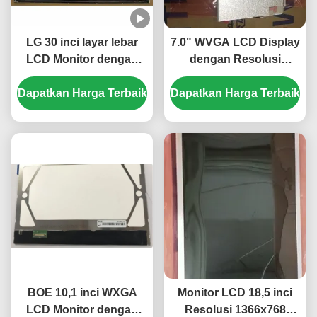
LG 30 inci layar lebar
7.0" WVGA LCD Display
LCD Monitor dengan
dengan Resolusi
2560 * 1600 Resolusi
800×480 dan 350 cd/m2
Dapatkan Harga Terbaik
dan 350cd / m2
Dapatkan Harga Terbaik
Kecerahan Panel TFT-
Kecerahan
LCD
BOE 10,1 inci WXGA
Monitor LCD 18,5 inci
LCD Monitor dengan
Resolusi 1366x768