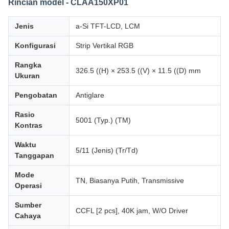
Rincian model - CLAA150XP01
Jenis
a-Si TFT-LCD, LCM
Konfigurasi
Strip Vertikal RGB
Rangka
326.5 ((H) × 253.5 ((V) × 11.5 ((D) mm
Ukuran
Pengobatan
Antiglare
Rasio
5001 (Typ.) (TM)
Kontras
Waktu
5/11 (Jenis) (Tr/Td)
Tanggapan
Mode
TN, Biasanya Putih, Transmissive
Operasi
Sumber
CCFL [2 pcs], 40K jam, W/O Driver
Cahaya