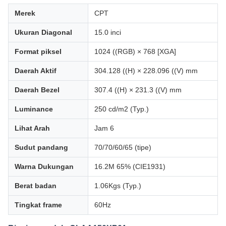
Merek
CPT
Ukuran Diagonal
15.0 inci
Format piksel
1024 ((RGB) × 768 [XGA]
Daerah Aktif
304.128 ((H) × 228.096 ((V) mm
Daerah Bezel
307.4 ((H) × 231.3 ((V) mm
Luminance
250 cd/m2 (Typ.)
Lihat Arah
Jam 6
Sudut pandang
70/70/60/65 (tipe)
Warna Dukungan
16.2M 65% (CIE1931)
Berat badan
1.06Kgs (Typ.)
Tingkat frame
60Hz