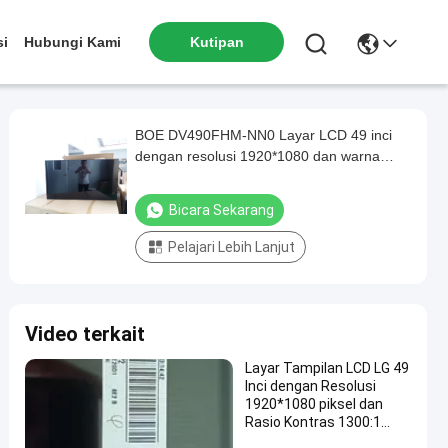
si
Hubungi Kami
Kutipan
BOE DV490FHM-NN0 Layar LCD 49 inci
dengan resolusi 1920*1080 dan warna
16,7M
Bicara Sekarang
Pelajari Lebih Lanjut
Video terkait
Layar Tampilan LCD LG 49
Inci dengan Resolusi
1920*1080 piksel dan
Rasio Kontras 1300:1
untuk Papan Reklame