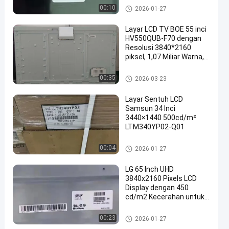
Digital
Panel TV LCD
00:10
2026-01-27
Layar LCD TV BOE 55 inci
HV550QUB-F70 dengan
Resolusi 3840*2160
piksel, 1,07 Miliar Warna,
dan Konektor 120P
Panel TV LCD
00:35
2026-03-23
Layar Sentuh LCD
Samsun 34 Inci
3440×1440 500cd/m²
LTM340YP02-Q01
Panel TV LCD
00:04
2026-01-27
LG 65 Inch UHD
3840x2160 Pixels LCD
Display dengan 450
cd/m2 Kecerahan untuk
Monitor Komputer dan
Layar LCD TV
Panel TV LCD
00:23
2026-01-27