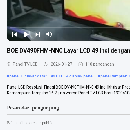
BOE DV490FHM-NN0 Layar LCD 49 inci dengan 
Panel TV LCD
2026-01-27
118 pandangan
#
panel TV layar datar
#
LCD TV display panel
#
panel tampilan 
Panel LCD Resolusi Tinggi BOE DV490FHM-NN0 49 inci Ikhtisar Pr
Kemampuan tampilan 16,7 juta warna Panel TV LCD baru 1920×1080 
Pesan dari pengunjung
Belum ada komentar publik