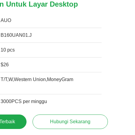
n Untuk Layar Desktop
AUO
B160UAN01.J
10 pcs
$26
T/T,W,Western Union,MoneyGram
3000PCS per minggu
Terbaik
Hubungi Sekarang