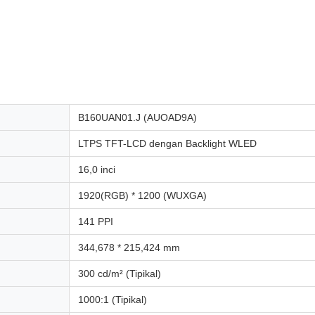
B160UAN01.J (AUOAD9A)
LTPS TFT-LCD dengan Backlight WLED
16,0 inci
1920(RGB) * 1200 (WUXGA)
141 PPI
344,678 * 215,424 mm
300 cd/m² (Tipikal)
1000:1 (Tipikal)