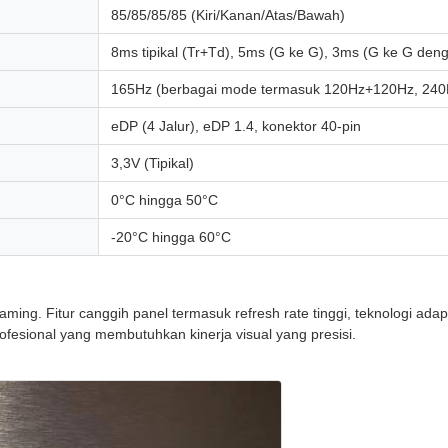
85/85/85/85 (Kiri/Kanan/Atas/Bawah)
8ms tipikal (Tr+Td), 5ms (G ke G), 3ms (G ke G den
165Hz (berbagai mode termasuk 120Hz+120Hz, 24
eDP (4 Jalur), eDP 1.4, konektor 40-pin
3,3V (Tipikal)
0°C hingga 50°C
-20°C hingga 60°C
aming. Fitur canggih panel termasuk refresh rate tinggi, teknologi ada
esional yang membutuhkan kinerja visual yang presisi.