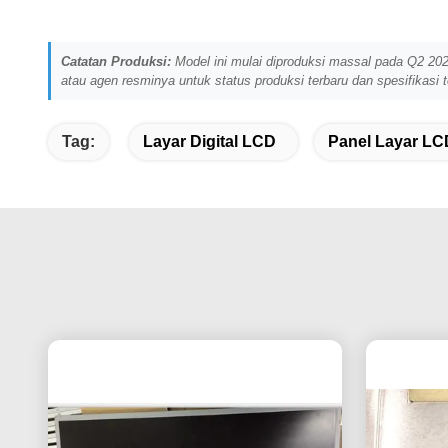
Catatan Produksi:
Model ini mulai diproduksi massal pada Q2 202
atau agen resminya untuk status produksi terbaru dan spesifikasi te
Tag:
Layar Digital LCD
Panel Layar LC