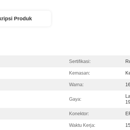
ripsi Produk
Sertifikasi:
R
Kemasan:
Ke
Warna:
16
La
Gaya:
19
Konektor:
EP
Waktu Kerja:
1