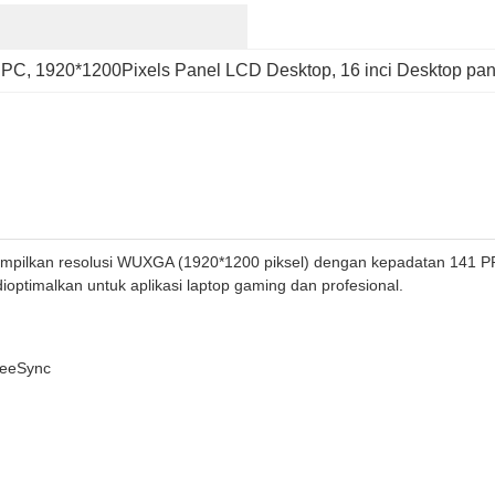
 PC
, 
1920*1200Pixels Panel LCD Desktop
, 
16 inci Desktop pa
ampilkan resolusi WUXGA (1920*1200 piksel) dengan kepadatan 141 PP
optimalkan untuk aplikasi laptop gaming dan profesional.
reeSync