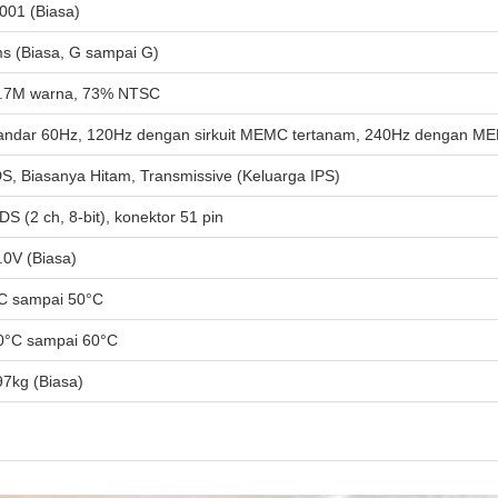
001 (Biasa)
s (Biasa, G sampai G)
.7M warna, 73% NTSC
andar 60Hz, 120Hz dengan sirkuit MEMC tertanam, 240Hz dengan M
S, Biasanya Hitam, Transmissive (Keluarga IPS)
DS (2 ch, 8-bit), konektor 51 pin
.0V (Biasa)
C sampai 50°C
0°C sampai 60°C
97kg (Biasa)