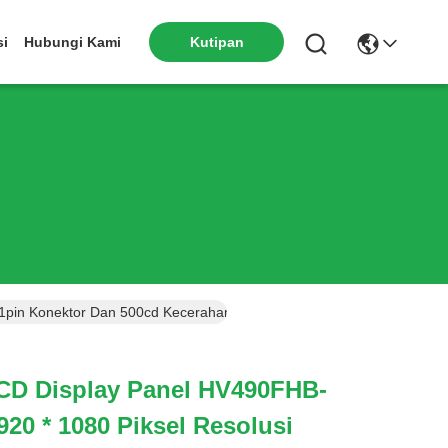
si
Hubungi Kami
Kutipan
51pin Konektor Dan 500cd Kecerahan
LCD Display Panel HV490FHB-
20 * 1080 Piksel Resolusi