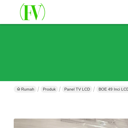
Rumah
Produk
Panel TV LCD
BOE 49 Inci LC