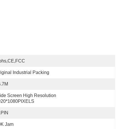
ohs,CE,FCC
iginal Industrial Packing
6.7M
de Screen High Resolution 
920*1080PIXELS
1PIN
0K Jam