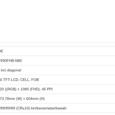
OE
490FHB-N80
 inci diagonal
Si TFT-LCD, CELL, FOB
20 ((RGB) × 1080 (FHD), 45 PPI
73.78mm (W) × 604mm (H)
/89/89/89 (CR≥10) kiri/kanan/atas/bawah