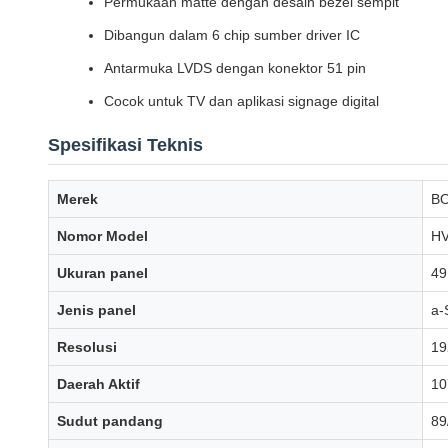
Permukaan matte dengan desain bezel sempit
Dibangun dalam 6 chip sumber driver IC
Antarmuka LVDS dengan konektor 51 pin
Cocok untuk TV dan aplikasi signage digital
Spesifikasi Teknis
Merek
B
Nomor Model
HV
Ukuran panel
49
Jenis panel
a-
Resolusi
19
Daerah Aktif
10
Sudut pandang
89