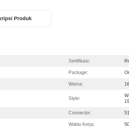
ripsi Produk
Sertifikasi:
R
Package:
Or
Warna:
1
Wi
Style:
1
Connector:
5
Waktu Kerja:
5