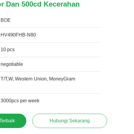
or Dan 500cd Kecerahan
BOE
HV490FHB-N80
10 pcs
negotiable
T/T,W, Western Union, MoneyGram
3000pcs per week
Terbaik
Hubungi Sekarang