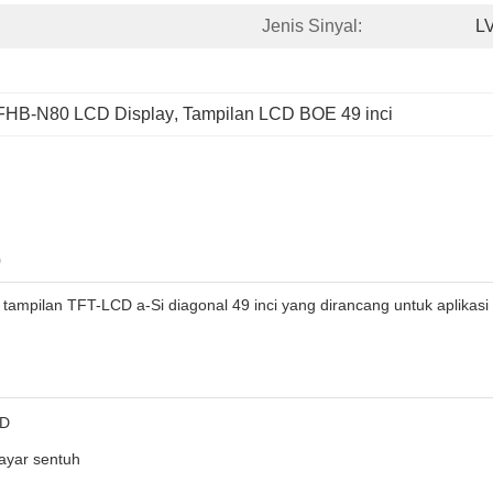
Jenis Sinyal:
L
HB-N80 LCD Display
, 
Tampilan LCD BOE 49 inci
0
ilan TFT-LCD a-Si diagonal 49 inci yang dirancang untuk aplikasi pro
HD
layar sentuh