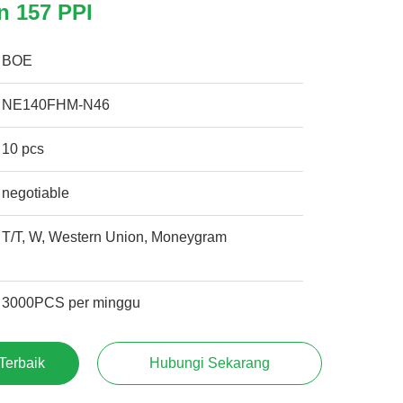
n 157 PPI
BOE
NE140FHM-N46
10 pcs
negotiable
T/T, W, Western Union, Moneygram
3000PCS per minggu
Terbaik
Hubungi Sekarang