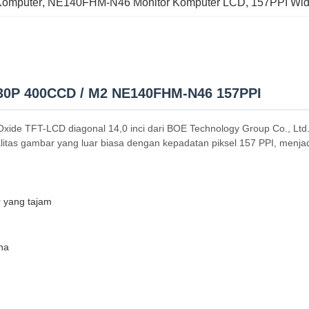
Komputer
, 
NE140FHM-N46 Monitor Komputer LCD
, 
157PPI Wid
 30P 400CCD / M2 NE140FHM-N46 157PPI
de TFT-LCD diagonal 14,0 inci dari BOE Technology Group Co., Ltd.,
litas gambar yang luar biasa dengan kepadatan piksel 157 PPI, menjadi
r yang tajam
na