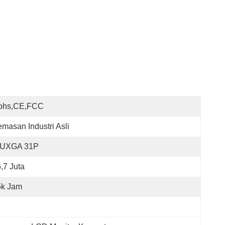
ohs,CE,FCC
masan Industri Asli
UXGA 31P
,7 Juta
5k Jam