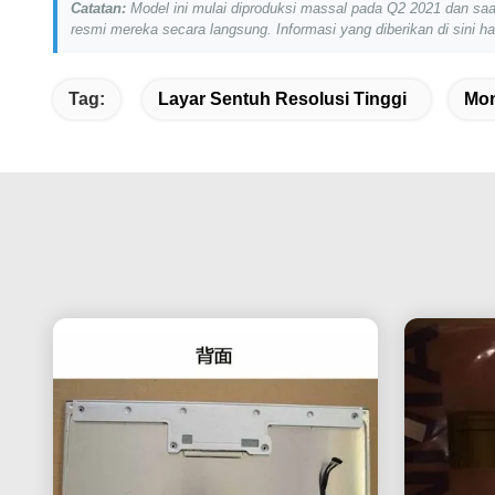
Catatan:
Model ini mulai diproduksi massal pada Q2 2021 dan saat
resmi mereka secara langsung. Informasi yang diberikan di sini h
Tag:
Layar Sentuh Resolusi Tinggi
Mon