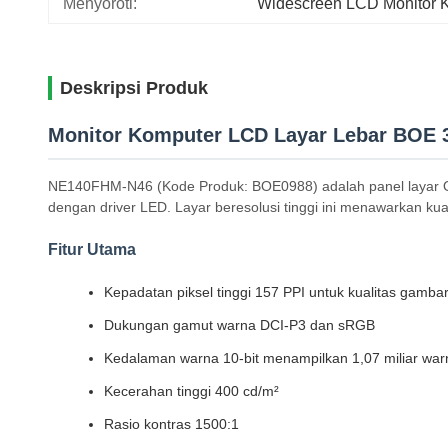
Menyoroti:
Widescreen LCD Monitor 
Deskripsi Produk
Monitor Komputer LCD Layar Lebar BOE
NE140FHM-N46 (Kode Produk: BOE0988) adalah panel layar Oxi
dengan driver LED. Layar beresolusi tinggi ini menawarkan kua
Fitur Utama
Kepadatan piksel tinggi 157 PPI untuk kualitas gamba
Dukungan gamut warna DCI-P3 dan sRGB
Kedalaman warna 10-bit menampilkan 1,07 miliar war
Kecerahan tinggi 400 cd/m²
Rasio kontras 1500:1