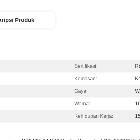
ripsi Produk
Sertifikasi:
R
Kemasan:
Ke
Gaya:
W
Warna:
16
Kehidupan Kerja:
1