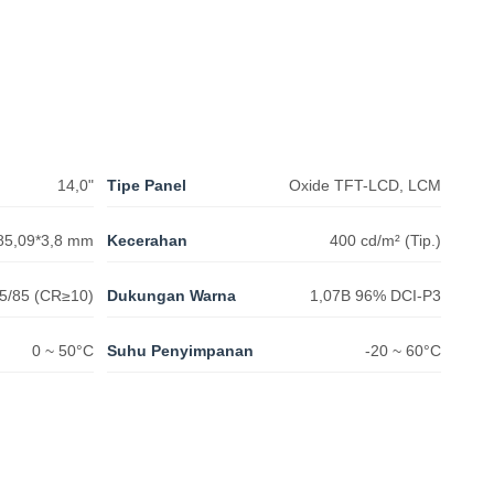
14,0"
Tipe Panel
Oxide TFT-LCD, LCM
85,09*3,8 mm
Kecerahan
400 cd/m² (Tip.)
85/85 (CR≥10)
Dukungan Warna
1,07B 96% DCI-P3
0 ~ 50°C
Suhu Penyimpanan
-20 ~ 60°C