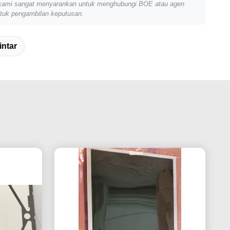
aru, kami sangat menyarankan untuk menghubungi BOE atau agen
untuk pengambilan keputusan.
intar