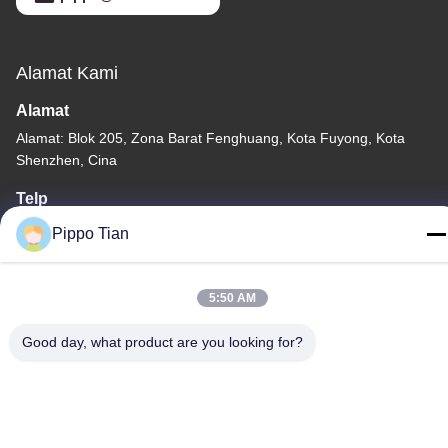
Alamat Kami
Alamat
Alamat: Blok 205, Zona Barat Fenghuang, Kota Fuyong, Kota
Shenzhen, Cina
Telp
86--13590447319
Pippo Tian
5:50 AM
Good day, what product are you looking for?
Kebijakan Privasi
|
Sitemap
Cina Baik Kualitas Layar LCD Tinta E Pemasok. Hak cipta ©
-2026 FOCUS VISION TECHNOLOGY LIMITED Semua. Semua
hak dilindungi.