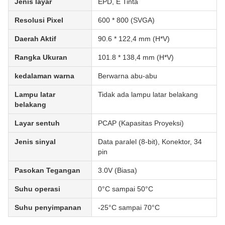
Jenis layar
EPD, E Tinta
Resolusi Pixel
600 * 800 (SVGA)
Daerah Aktif
90.6 * 122,4 mm (H*V)
Rangka Ukuran
101.8 * 138,4 mm (H*V)
kedalaman warna
Berwarna abu-abu
Lampu latar
Tidak ada lampu latar belakang
belakang
Layar sentuh
PCAP (Kapasitas Proyeksi)
Jenis sinyal
Data paralel (8-bit), Konektor, 34
pin
Pasokan Tegangan
3.0V (Biasa)
Suhu operasi
0°C sampai 50°C
Suhu penyimpanan
-25°C sampai 70°C