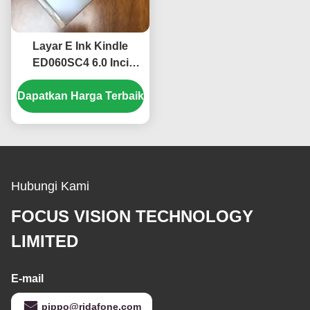
Layar E Ink Kindle
ED060SC4 6.0 Inci
dengan Resolusi SVGA
Dapatkan Harga Terbaik
800 × 600 dan
Antarmuka 39 Pin
Hubungi Kami
FOCUS VISION TECHNOLOGY
LIMITED
E-mail
pippo@ridafone.com