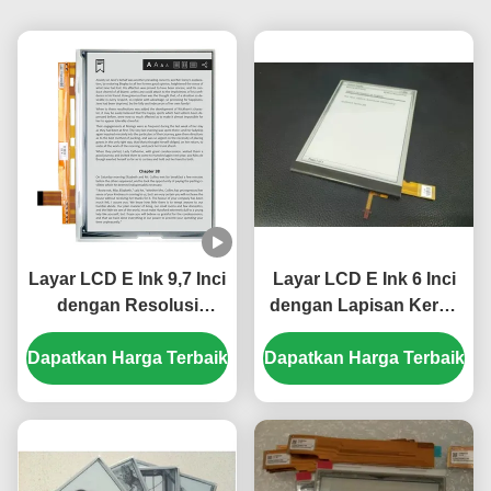
Layar LCD E Ink 9,7 Inci
Layar LCD E Ink 6 Inci
dengan Resolusi
dengan Lapisan Keras
150PPI dan Format
Antiglare dan Panel
Dapatkan Harga Terbaik
Piksel 1200×825
Dapatkan Harga Terbaik
EPD Versi Asli