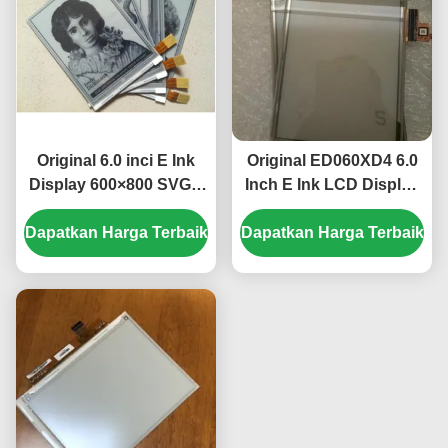
Original 6.0 inci E Ink
Original ED060XD4 6.0
Display 600×800 SVGA
Inch E Ink LCD Display
dengan 34 pin Konektor
dengan Resolusi 758 ×
Dapatkan Harga Terbaik
untuk Kindle E Paper
Dapatkan Harga Terbaik
1024 dan Display
Module
Reflektif untuk
Pocketbook 626 Touch
Lux 3