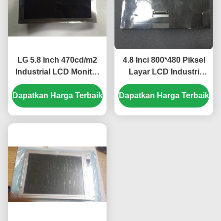
LG 5.8 Inch 470cd/m2
4.8 Inci 800*480 Piksel
Industrial LCD Monitor
Layar LCD Industri
dengan 40pin
dengan Lampu Latar
Dapatkan Harga Terbaik
Connector untuk
Dapatkan Harga Terbaik
WLED Panel TFT-LCD
Mercedes A180 Mobil
untuk UMPC
GPS Navigator