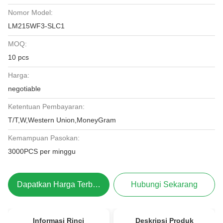
Nomor Model:
LM215WF3-SLC1
MOQ:
10 pcs
Harga:
negotiable
Ketentuan Pembayaran:
T/T,W,Western Union,MoneyGram
Kemampuan Pasokan:
3000PCS per minggu
Dapatkan Harga Terbaik
Hubungi Sekarang
Informasi Rinci
Deskripsi Produk