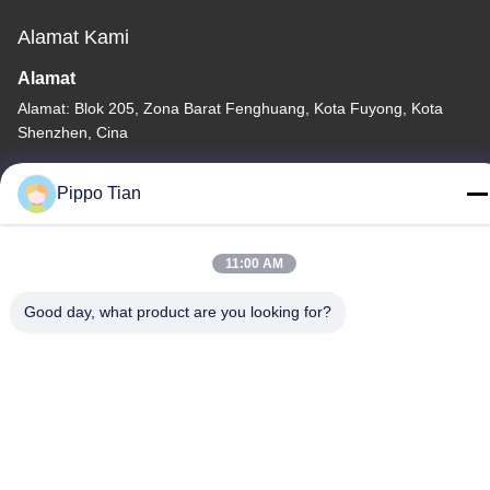
Alamat Kami
Alamat
Alamat: Blok 205, Zona Barat Fenghuang, Kota Fuyong, Kota
Shenzhen, Cina
Telp
Pippo Tian
86--13590447319
11:00 AM
Good day, what product are you looking for?
Kebijakan Privasi
|
Sitemap
Cina Baik Kualitas Layar LCD Tinta E Pemasok. Hak cipta ©
-2026 FOCUS VISION TECHNOLOGY LIMITED Semua. Semua
hak dilindungi.