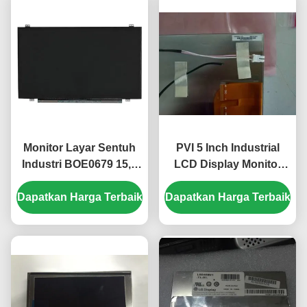
Monitor Layar Sentuh
PVI 5 Inch Industrial
Industri BOE0679 15,6
LCD Display Monitor
Inci 1920x1080 Piksel
dengan 480*480 Pixel
Dapatkan Harga Terbaik
Kecerahan 500cd/m2
Dapatkan Harga Terbaik
dan 450cd/m2
EV156FHM-N10
Kecerahan PD050OX1