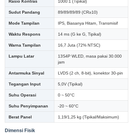
Rasio Kontras
1000:1 (Tipikal)
Sudut Pandang
89/89/89/89 (CR≥10)
Mode Tampilan
IPS, Biasanya Hitam, Transmisif
Waktu Respons
14 ms (G ke G, Tipikal)
Warna Tampilan
16,7 Juta (72% NTSC)
Lampu Latar
13S4P WLED, masa pakai 30.000
jam
Antarmuka Sinyal
LVDS (2 ch, 8-bit), konektor 30-pin
Tegangan Input
5,0V (Tipikal)
Suhu Operasi
0 ~ 50°C
Suhu Penyimpanan
-20 ~ 60°C
Berat Panel
1,19/1,25 kg (Tipikal/Maksimum)
Dimensi Fisik