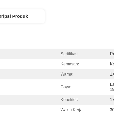
ripsi Produk
Sertifikasi:
R
Kemasan:
Ke
Warna:
1
La
Gaya:
1
Konektor:
1
Waktu Kerja:
3