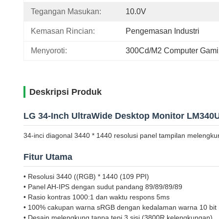
Tegangan Masukan:
10.0V
Kemasan Rincian:
Pengemasan Industri
Menyoroti:
300Cd/M2 Computer Gamin
Deskripsi Produk
LG 34-Inch UltraWide Desktop Monitor LM34
34-inci diagonal 3440 * 1440 resolusi panel tampilan meleng
Fitur Utama
• Resolusi 3440 ((RGB) * 1440 (109 PPI)
• Panel AH-IPS dengan sudut pandang 89/89/89/89
• Rasio kontras 1000:1 dan waktu respons 5ms
• 100% cakupan warna sRGB dengan kedalaman warna 10 bit
• Desain melengkung tanpa tepi 3 sisi (3800R kelengkungan)