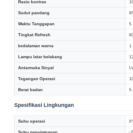
Rasio kontras
1
Sudut pandang
8
Waktu Tanggapan
5 
Tingkat Refresh
6
kedalaman warna
1.
Lampu latar belakang
1
Antarmuka Sinyal
LV
Tegangan Operasi
1
Berat badan
5.
Spesifikasi Lingkungan
Suhu operasi
0
Suhu penyimpanan
-