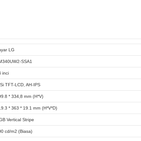
ayar LG
M340UW2-SSA1
 inci
-Si TFT-LCD, AH-IPS
99.8 * 334,8 mm (H*V)
19.3 * 363 * 19.1 mm (H*V*D)
B Vertical Stripe
00 cd/m2 (Biasa)