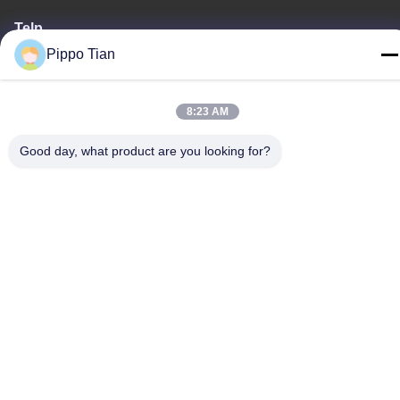
Telp
86--13590447319
Pippo Tian
8:23 AM
Good day, what product are you looking for?
Kebijakan Privasi
|
Sitemap
Cina Baik Kualitas Layar LCD Tinta E Pemasok. Hak cipta ©
-2026 FOCUS VISION TECHNOLOGY LIMITED Semua. Semua
hak dilindungi.