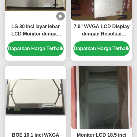
LG 30 inci layar lebar
7.0" WVGA LCD Display
LCD Monitor dengan
dengan Resolusi
2560 * 1600 Resolusi
800×480 dan 350 cd/m2
Dapatkan Harga Terbaik
dan 350cd / m2
Dapatkan Harga Terbaik
Kecerahan Panel TFT-
Kecerahan
LCD
BOE 10,1 inci WXGA
Monitor LCD 18,5 inci