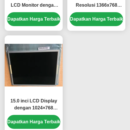
LCD Monitor dengan
Resolusi 1366x768
1280 × 800 Resolusi dan
dengan Kecerahan
Dapatkan Harga Terbaik
250 cd / m2 Kecerahan
Dapatkan Harga Terbaik
250cd/m2 dan Lampu
Latar WLED 30K Jam
untuk Desktop
15.0 inci LCD Display
dengan 1024×768
Resolusi dan 250 cd/m2
Dapatkan Harga Terbaik
Kecerahan TFT-LCD
Panel