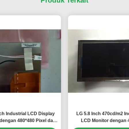
Produk Terkait
nch Industrial LCD Display
LG 5.8 Inch 470cd/m2 Ind
 dengan 480*480 Pixel dan
LCD Monitor dengan 
m2 Kecerahan PD050OX1
Connector untuk Merced