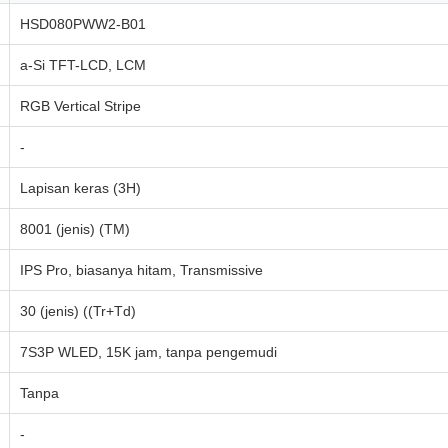
HSD080PWW2-B01
a-Si TFT-LCD, LCM
RGB Vertical Stripe
-
Lapisan keras (3H)
8001 (jenis) (TM)
IPS Pro, biasanya hitam, Transmissive
30 (jenis) ((Tr+Td)
7S3P WLED, 15K jam, tanpa pengemudi
Tanpa
-