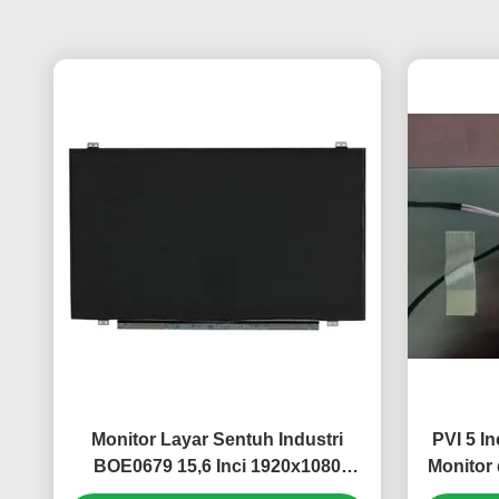
Monitor Layar Sentuh Industri
PVI 5 I
BOE0679 15,6 Inci 1920x1080
Monitor
Piksel Kecerahan 500cd/m2
450cd/