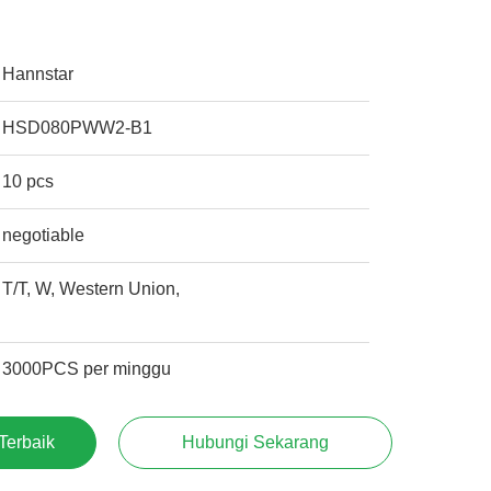
Hannstar
HSD080PWW2-B1
10 pcs
negotiable
T/T, W, Western Union,
3000PCS per minggu
Terbaik
Hubungi Sekarang