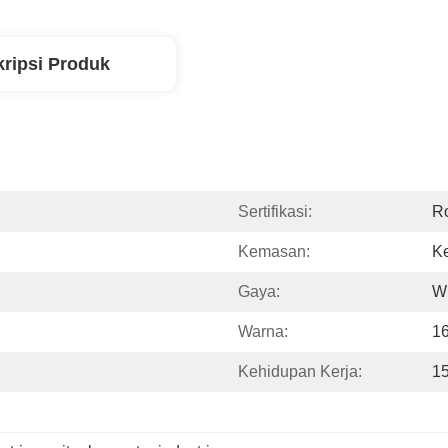
ripsi Produk
Sertifikasi:
R
Kemasan:
Ke
Gaya:
W
Warna:
16
Kehidupan Kerja:
1