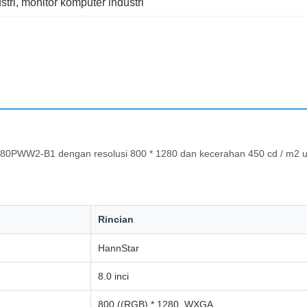
stri
, 
monitor komputer industri
D080PWW2-B1 dengan resolusi 800 * 1280 dan kecerahan 450 cd / m2 un
Rincian
HannStar
8.0 inci
800 ((RGB) * 1280, WXGA