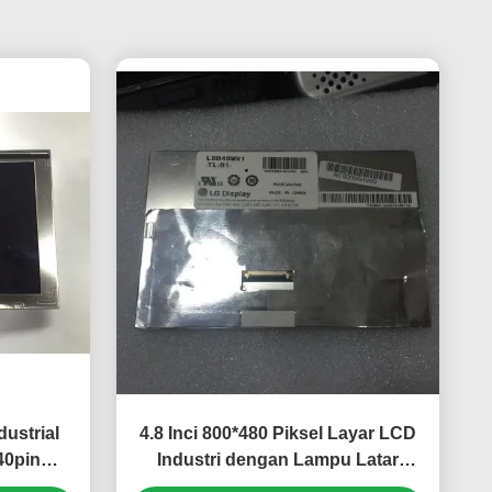
ustrial
4.8 Inci 800*480 Piksel Layar LCD
40pin
Industri dengan Lampu Latar
es A180
WLED Panel TFT-LCD untuk UMPC