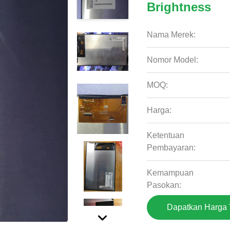
Brightness
Nama Merek:
Nomor Model:
MOQ:
Harga:
Ketentuan
Pembayaran:
Kemampuan
Pasokan:
Dapatkan Harga 