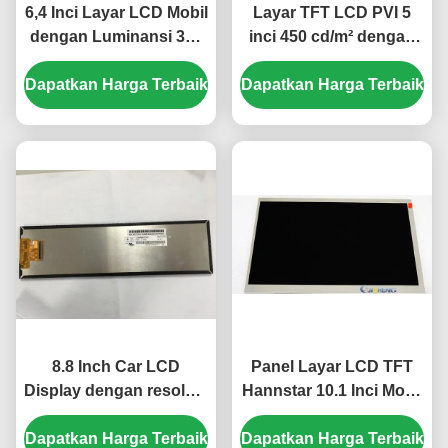
6,4 Inci Layar LCD Mobil
Layar TFT LCD PVI 5
dengan Luminansi 330
inci 450 cd/m² dengan
cd/m² dan Jumlah
Piksel 640×480 untuk
Dapatkan Harga Terbaik
Piksel 320(RGB) × 234
Dapatkan Harga Terbaik
Monitor Mobil
untuk Dasbor Otomotif
8.8 Inch Car LCD
Panel Layar LCD TFT
Display dengan resolusi
Hannstar 10.1 Inci Mobil
1920×480 dan 30K Jam
dengan Piksel 1280*720
Dapatkan Harga Terbaik
Hidup Kerja untuk
Dapatkan Harga Terbaik
Konektor 60Pin dan