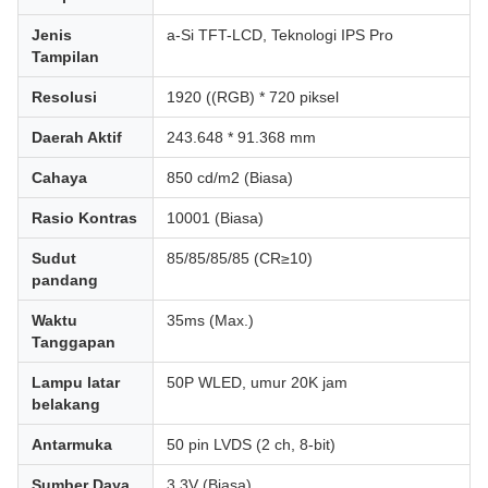
Jenis
a-Si TFT-LCD, Teknologi IPS Pro
Tampilan
Resolusi
1920 ((RGB) * 720 piksel
Daerah Aktif
243.648 * 91.368 mm
Cahaya
850 cd/m2 (Biasa)
Rasio Kontras
10001 (Biasa)
Sudut
85/85/85/85 (CR≥10)
pandang
Waktu
35ms (Max.)
Tanggapan
Lampu latar
50P WLED, umur 20K jam
belakang
Antarmuka
50 pin LVDS (2 ch, 8-bit)
Sumber Daya
3.3V (Biasa)