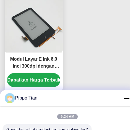
Modul Layar E Ink 6.0
Inci 300dpi dengan
Panel Sentuh PCAP
Dapatkan Harga Terbaik
untuk Pembaca Ebook
Tolino HD
Pippo Tian
9:24 AM
Hubungi Kami
Good day, what product are you looking for?