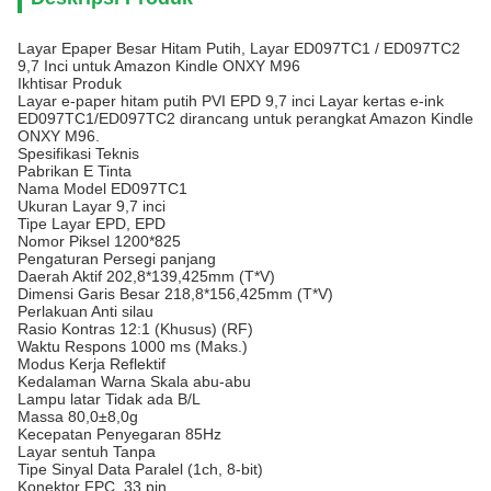
Layar Epaper Besar Hitam Putih, Layar ED097TC1 / ED097TC2
9,7 Inci untuk Amazon Kindle ONXY M96
Ikhtisar Produk
Layar e-paper hitam putih PVI EPD 9,7 inci Layar kertas e-ink
ED097TC1/ED097TC2 dirancang untuk perangkat Amazon Kindle
ONXY M96.
Spesifikasi Teknis
Pabrikan
E Tinta
Nama Model
ED097TC1
Ukuran Layar
9,7 inci
Tipe Layar
EPD, EPD
Nomor Piksel
1200*825
Pengaturan
Persegi panjang
Daerah Aktif
202,8*139,425mm (T*V)
Dimensi Garis Besar
218,8*156,425mm (T*V)
Perlakuan
Anti silau
Rasio Kontras
12:1 (Khusus) (RF)
Waktu Respons
1000 ms (Maks.)
Modus Kerja
Reflektif
Kedalaman Warna
Skala abu-abu
Lampu latar
Tidak ada B/L
Massa
80,0±8,0g
Kecepatan Penyegaran
85Hz
Layar sentuh
Tanpa
Tipe Sinyal
Data Paralel (1ch, 8-bit)
Konektor
FPC, 33 pin