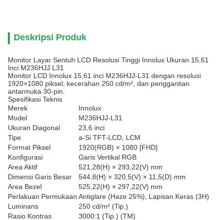
Deskripsi Produk
Monitor Layar Sentuh LCD Resolusi Tinggi Innolux Ukuran 15,61
Inci M236HJJ L31
Monitor LCD Innolux 15,61 inci M236HJJ-L31 dengan resolusi
1920×1080 piksel, kecerahan 250 cd/m², dan penggantian
antarmuka 30-pin.
Spesifikasi Teknis
Merek
Innolux
Model
M236HJJ-L31
Ukuran Diagonal
23,6 inci
Tipe
a-Si TFT-LCD, LCM
Format Piksel
1920(RGB) × 1080 [FHD]
Konfigurasi
Garis Vertikal RGB
Area Aktif
521,28(H) × 293,22(V) mm
Dimensi Garis Besar
544,8(H) × 320,5(V) × 11,5(D) mm
Area Bezel
525,22(H) × 297,22(V) mm
Perlakuan Permukaan
Antiglare (Haze 25%), Lapisan Keras (3H)
Luminans
250 cd/m² (Tip.)
Rasio Kontras
3000:1 (Tip.) (TM)