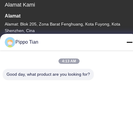
Alamat Kami
Alamat
Alamat: Blok 205, Zona Barat Fenghuang, Kota Fuyong, Kota
Shenzhen, Cina
Telp
Pippo Tian
86--13590447319
4:13 AM
Good day, what product are you looking for?
Kebijakan Privasi
|
Sitemap
Cina Baik Kualitas Layar LCD Tinta E Pemasok. Hak cipta ©
-2026 FOCUS VISION TECHNOLOGY LIMITED Semua. Semua
hak dilindungi.