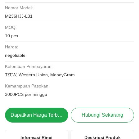
Nomor Model:
M236HJJ-L31
MOQ:
10 pcs
Harga:
negotiable
Ketentuan Pembayaran:
T/T,W, Western Union, MoneyGram
Kemampuan Pasokan:
3000PCS per minggu
Dapatkan Harga Terbaik
Hubungi Sekarang
Informasi Rinci
Deskripsi Produk