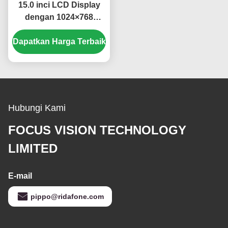
15.0 inci LCD Display
dengan 1024×768
Resolusi dan 250 cd/m2
Dapatkan Harga Terbaik
Kecerahan TFT-LCD
Panel
Hubungi Kami
FOCUS VISION TECHNOLOGY
LIMITED
E-mail
pippo@ridafone.com