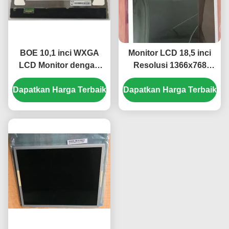
BOE 10,1 inci WXGA
Monitor LCD 18,5 inci
LCD Monitor dengan
Resolusi 1366x768
1280 × 800 Resolusi dan
dengan Kecerahan
Dapatkan Harga Terbaik
250 cd / m2 Kecerahan
Dapatkan Harga Terbaik
250cd/m2 dan Lampu
Latar WLED 30K Jam
untuk Desktop