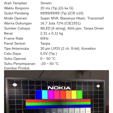
Arah Tampilan
Simetri
Waktu Respons
20 ms (Tip.)(G ke G)
Sudut Pandang
89/89/89/89 (Tip.)(CR ≥10)
Mode Operasi
Super MVA, Biasanya Hitam, Transmisif
Warna Dukungan
16,7 Juta 72% (CIE1931)
Sumber Cahaya
WLED [4 string], 40rb jam, Tanpa Driver
Berat
2,31 ± 0,11 kg
Frame Rate
60Hz
Panel Sentuh
Tanpa
Tipe Antarmuka
30 pin LVDS (2 ch, 8-bit), Konektor
Catu Daya
5,0V (Tip.)
Suhu Operasi
0 ~ 50 °C
Suhu Penyimpanan
-20 ~ 60 °C
Gambar Produk